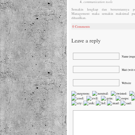
communication tools
Semakin lengkap dan berurutannya p
Management maka semakin maksimal pu
dihasilkan.
0 Comments
Leave a reply
Name (requ
Mail (will 
Website