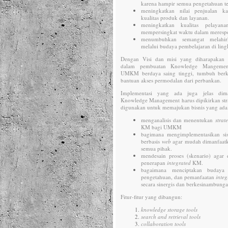
karena hampir semua pengetahuan tel
meningkatkan nilai penjualan k
kualitas produk dan layanan.
meningkatkan kualitas pelayan
mempersingkat waktu dalam meresp
menumbuhkan semangat melahirk
melalui budaya pembelajaran di lin
Dengan Visi dan misi yang diharapakan 
dalam pembuatan Knowledge Mangement
UMKM berdaya saing tinggi, tumbuh ber
bantuan akses permodalan dari perbankan.
Implementasi yang ada juga jelas di
Knowledge Management harus dipikirkan stra
digunakan untuk memajukan bisnis yang ada.
menganalisis dan menentukan
strat
KM bagi UMKM
bagimana mengimplementasikan s
berbasis
web
agar mudah dimanfaat
semua pihak.
mendesain proses (skenario) agar 
penerapan
integrated
KM.
bagaimana menciptakan budaya p
pengetahuan, dan pemanfaatan
inte
secara sinergis dan berkesinambunga
Fitur-fitur yang dibangun:
knowledge storage tools
search and retrieval tools
collaboration tools