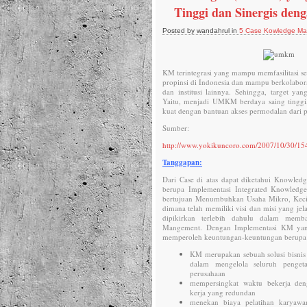
Tinggi dan Sinergis den
Posted by wandahrul in
5 Case Kowledge M
KM terintegrasi yang mampu memfasilitasi s
propinsi di Indonesia dan mampu berkolabor
dan institusi lainnya. Sehingga, target yang
Yaitu, menjadi UMKM berdaya saing tingg
kuat dengan bantuan akses permodalan dari 
Sumber:
http://www.yokikuncoro.com/2007/10/30/15
Tanggapan:
Dari Case di atas dapat diketahui Knowle
berupa Implementasi Integrated Knowled
bertujuan Menumbuhkan Usaha Mikro, Ke
dimana telah memiliki visi dan misi yang j
dipikirkan terlebih dahulu dalam mem
Mangement. Dengan Implementasi KM y
memperoleh keuntungan-keuntungan berupa
KM merupakan sebuah solusi bisnis
dalam mengelola seluruh penget
perusahaan
mempersingkat waktu bekerja den
kerja yang redundan
menekan biaya pelatihan karyawa