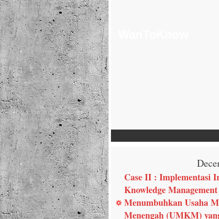
WanToKnow
Dece
Case II : Implementasi I
Knowledge Management
Menumbuhkan Usaha Mik
Menengah (UMKM) yang